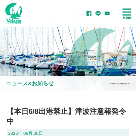
ボート・ヨットを
ボート・ヨットを
置きたい
借りたい
ニュース&お知らせ
News Information
ボート・ヨットを
ボート・ヨットを
買いたい
整備・修理したい
【本日6/8出港禁止】津波注意報発令
中
2026年 06月 08日
マリーナをご紹介！
マリーナで学ぶ