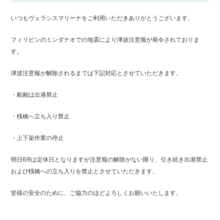
マリーナガイド
ボート免許取得
いつもヴェラシスマリーナをご利用いただきありがとうございます。
フィリピンのミンダナオでの地震により津波注意報が発令されておりま
す。
マリーナへの
アクセス
津波注意報が解除されるまでは下記対応とさせていただきます。
マリーナオーナー様
専用ログイン
・船舶は出港禁止
会社概要
採用情報
・桟橋へ立ち入り禁止
お問い合わせ
個人情報保護方針
・上下架作業の停止
明日6/9は定休日となりますが注意報の解除がない限り、引き続き出港禁止
および桟橋への立ち入りを禁止とさせていただきます。
皆様の安全のために、ご協力のほどよろしくお願いいたします。