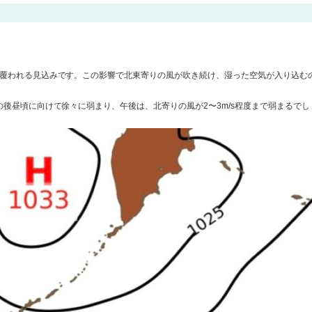
圧に覆われる見込みです。この影響で北東寄りの風が吹き続け、湿った空気が入り込む
の後昼頃に向けて徐々に弱まり、午後は、北寄りの風が2〜3m/s程度まで弱まるでし