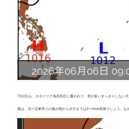
7日(日)も、オホーツク海高気圧に覆われて、雲が多いすっきりしな
風は、北〜北東寄りの風が朝から夕方までは3〜4m/s前後でしょう。な