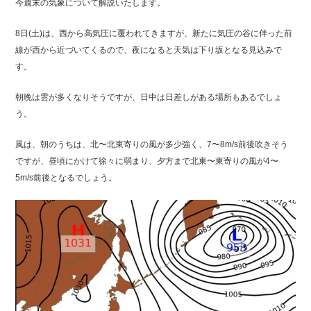
マリーナガイド
ボート免許取得
今週末の気象について解説いたします。
8日(土)は、西から高気圧に覆われてきますが、新たに気圧の谷に伴った前
線が西から近づいてくるので、夜になると天気は下り坂となる見込みで
す。
マリーナへの
アクセス
朝晩は雲が多くなりそうですが、日中は日差しがある場所もあるでしょ
う。
マリーナオーナー様
専用ログイン
風は、朝のうちは、北〜北東寄りの風が多少強く、7〜8m/s前後吹きそう
ですが、昼頃にかけて徐々に弱まり、夕方まで北東〜東寄りの風が4〜
会社概要
採用情報
5m/s前後となるでしょう。
お問い合わせ
個人情報保護方針