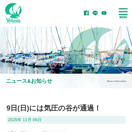
ボート・ヨットを
ボート・ヨットを
置きたい
借りたい
ニュース&お知らせ
News Information
ボート・ヨットを
ボート・ヨットを
買いたい
整備・修理したい
9日(日)には気圧の谷が通過！
2025年 11月 06日
マリーナをご紹介！
マリーナで学ぶ