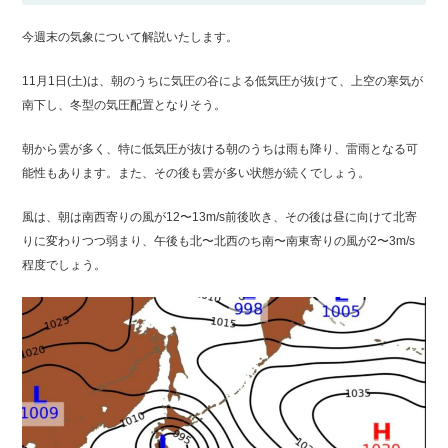
マリーナガイド
ボート免許取得
今週末の気象について解説いたします。
11月1日(土)は、朝のうちに気圧の谷による低気圧が抜けて、上空の寒気が
南下し、冬型の気圧配置となりそう。
マリーナへの
アクセス
朝から雲が多く、特に低気圧が抜ける朝のうちは雨も降り、雷雨となる可
能性もあります。また、その後も雲が多い状態が続くでしょう。
マリーナオーナー様
専用ログイン
風は、朝は南西寄りの風が12〜13m/s前後吹き、その後は昼に向けて北寄
会社概要
採用情報
りに変わりつつ弱まり、午後も北〜北西のち南〜南東寄りの風が2〜3m/s
程度でしょう。
お問い合わせ
個人情報保護方針