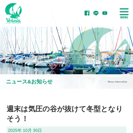
ボート・ヨットを
ボート・ヨットを
置きたい
借りたい
ニュース&お知らせ
News Information
ボート・ヨットを
ボート・ヨットを
買いたい
整備・修理したい
週末は気圧の谷が抜けて冬型となり
そう！
2025年 10月 30日
マリーナをご紹介！
マリーナで学ぶ