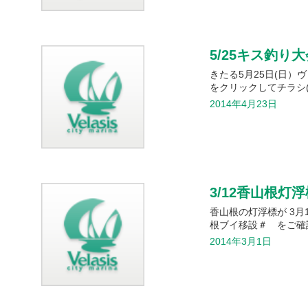
5/25キス釣り
きたる5月25日(日）
をクリックしてチラシ
2014年4月23日
3/12香山根灯
香山根の灯浮標が 3月
根ブイ移設＃ をご確
2014年3月1日