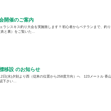
大会開催のご案内
ヴェラシスキス釣り大会を実施致します !! 初心者からベテランまで、釣
(表と裏）をご覧いた…
浮標移設 のお知らせ
12日(水)夕刻より西（従来の位置から258度方向）へ 123メートル
認下さい…