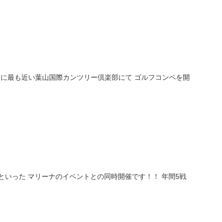
スに最も近い葉山国際カンツリー倶楽部にて ゴルフコンペを開
いった マリーナのイベントとの同時開催です！！ 年間5戦