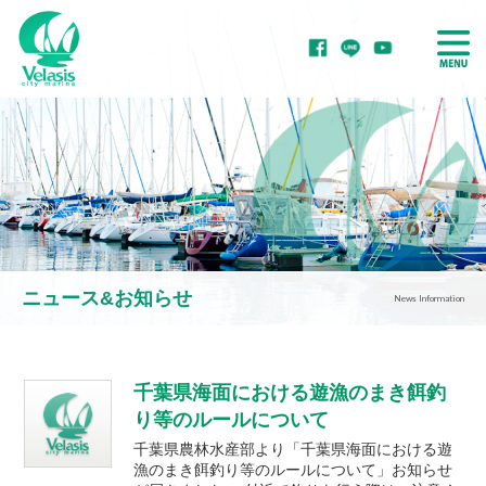
ボート・ヨットを
ボート・ヨットを
置きたい
借りたい
ニュース&お知らせ
News Information
ボート・ヨットを
ボート・ヨットを
買いたい
整備・修理したい
千葉県海面における遊漁のまき餌釣
り等のルールについて
千葉県農林水産部より「千葉県海面における遊
漁のまき餌釣り等のルールについて」お知らせ
マリーナをご紹介！
マリーナで学ぶ