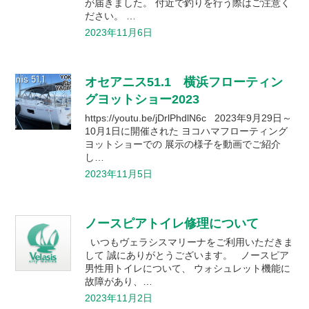
マリーナガイド
が届きました。 付近で釣りを行う際はご注意く
ボート免許取得
ださい。 …
2023年11月6日
マリーナへの
オセアニス51.1 横浜フローティン
アクセス
グヨットショー2023
https://youtu.be/jDrlPhdlN6c 2023年9月29日～
マリーナオーナー様
10月1日に開催された ヨコハマフローティング
専用ログイン
ヨットショーでの 展示の様子を動画でご紹介
し…
会社概要
採用情報
2023年11月5日
お問い合わせ
個人情報保護方針
ノースピアトイレ修理について
いつもヴェラシスマリーナをご利用いただきま
して 誠にありがとうございます。 ノースピア
男性用トイレについて、 ウォシュレット機能に
故障があり、…
2023年11月2日