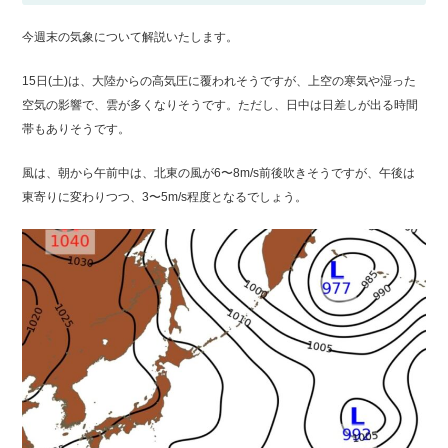
マリーナガイド
ボート免許取得
今週末の気象について解説いたします。
15日(土)は、大陸からの高気圧に覆われそうですが、上空の寒気や湿った
空気の影響で、雲が多くなりそうです。ただし、日中は日差しが出る時間
マリーナへの
アクセス
帯もありそうです。
風は、朝から午前中は、北東の風が6〜8m/s前後吹きそうですが、午後は
マリーナオーナー様
専用ログイン
東寄りに変わりつつ、3〜5m/s程度となるでしょう。
会社概要
採用情報
お問い合わせ
個人情報保護方針