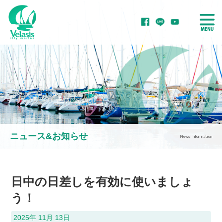
ボート・ヨットを
ボート・ヨットを
置きたい
借りたい
ニュース&お知らせ
News Information
ボート・ヨットを
ボート・ヨットを
買いたい
整備・修理したい
日中の日差しを有効に使いましょ
う！
2025年 11月 13日
マリーナをご紹介！
マリーナで学ぶ