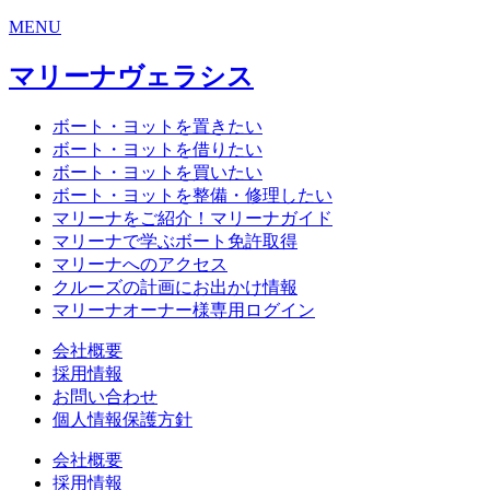
MENU
マリーナヴェラシス
ボート・ヨットを
置きたい
ボート・ヨットを
借りたい
ボート・ヨットを
買いたい
ボート・ヨットを
整備・修理したい
マリーナをご紹介！
マリーナガイド
マリーナで学ぶ
ボート免許取得
マリーナへの
アクセス
クルーズの計画に
お出かけ情報
マリーナオーナー様
専用ログイン
会社概要
採用情報
お問い合わせ
個人情報保護方針
会社概要
採用情報